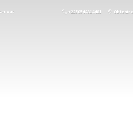
z-nous
+2250544814481
Obtenir 