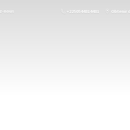
z-nous
+2250544814481
Obtenir 