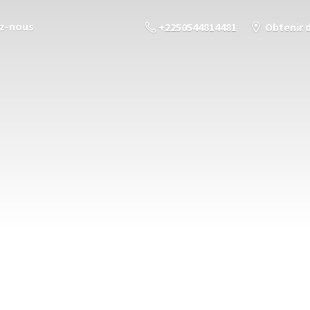
z-nous
+2250544814481
Obtenir 