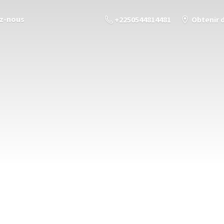
z-nous
+2250544814481
Obtenir 